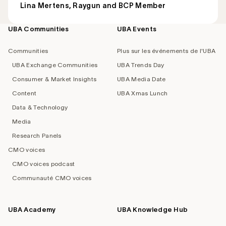
Lina Mertens, Raygun and BCP Member
UBA Communities
UBA Events
Footer
navigation
Communities
Plus sur les événements de l'UBA
UBA Exchange Communities
UBA Trends Day
Consumer & Market Insights
UBA Media Date
Content
UBA Xmas Lunch
Data & Technology
Media
Research Panels
CMO voices
CMO voices podcast
Communauté CMO voices
UBA Academy
UBA Knowledge Hub