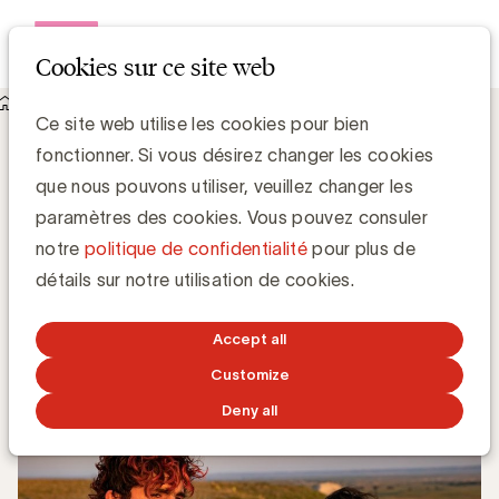
Open me
Cookies sur ce site web
Knowledge Hub
Ce site web utilise les cookies pour bien
Concours UBA: Gagnez des tickets cinema pour le film
fonctionner. Si vous désirez changer les cookies
"Bones & All" de Warner Bros
Concours UBA: Gagnez des tickets
que nous pouvons utiliser, veuillez changer les
cinema pour le film "Bones & All" de
paramètres des cookies. Vous pouvez consuler
Warner Bros
notre
politique de confidentialité
pour plus de
détails sur notre utilisation de cookies.
Kim Cauwberghs
Accept all
8 NOVEMBRE 2022
Customize
Deny all