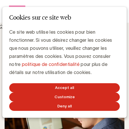
Open me
Cookies sur ce site web
Knowledge Hub
Qu'est-ce que l'Identity Resolution ?
Qu'est-ce que l'Identity Resolution ?
Ce site web utilise les cookies pour bien
fonctionner. Si vous désirez changer les cookies
que nous pouvons utiliser, veuillez changer les
paramètres des cookies. Vous pouvez consuler
Grégory Marchandise, UBA
notre
politique de confidentialité
pour plus de
Domain lead Data & Technology and Content
détails sur notre utilisation de cookies.
12 DÉCEMBRE 2022
Accept all
Customize
Deny all