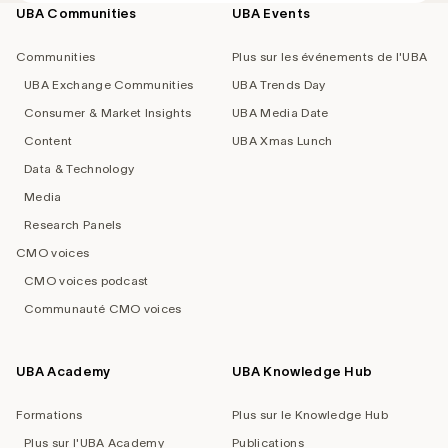
UBA Communities
UBA Events
Footer
navigation
Communities
Plus sur les événements de l'UBA
UBA Exchange Communities
UBA Trends Day
Consumer & Market Insights
UBA Media Date
Content
UBA Xmas Lunch
Data & Technology
Media
Research Panels
CMO voices
CMO voices podcast
Communauté CMO voices
UBA Academy
UBA Knowledge Hub
Formations
Plus sur le Knowledge Hub
Plus sur l'UBA Academy
Publications