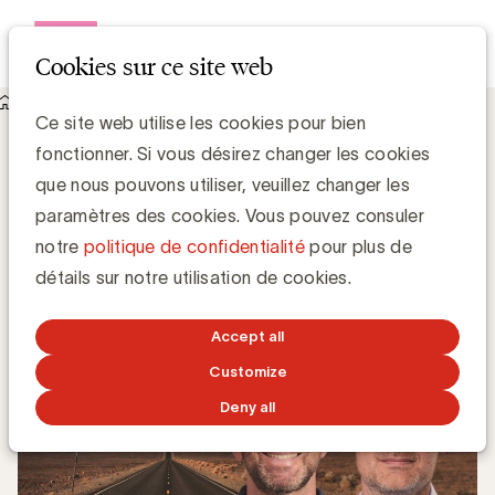
Open me
Cookies sur ce site web
Knowledge Hub
Les tendances en content marketing
Les tendances en content marketing
Ce site web utilise les cookies pour bien
fonctionner. Si vous désirez changer les cookies
que nous pouvons utiliser, veuillez changer les
Koen Denolf, Managing Partner The Fat Lady
paramètres des cookies. Vous pouvez consuler
Bart Lombaerts, Head of Content @ Spyke
notre
politique de confidentialité
pour plus de
détails sur notre utilisation de cookies.
22 JANVIER 2024
Accept all
Customize
Deny all