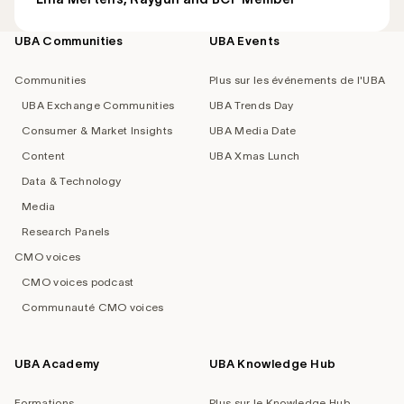
UBA Communities
UBA Events
Footer
navigation
Communities
Plus sur les événements de l'UBA
UBA Exchange Communities
UBA Trends Day
Consumer & Market Insights
UBA Media Date
Content
UBA Xmas Lunch
Data & Technology
Media
Research Panels
CMO voices
CMO voices podcast
Communauté CMO voices
UBA Academy
UBA Knowledge Hub
Formations
Plus sur le Knowledge Hub