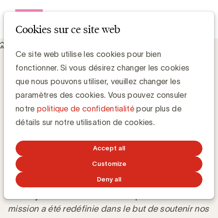
Open me
Cookies sur ce site web
Knowledge Hub
Le CIM sera « customer centric »
Le CIM sera « customer centric »
Ce site web utilise les cookies pour bien
fonctionner. Si vous désirez changer les cookies
que nous pouvons utiliser, veuillez changer les
Luc Eeckhout, Expert Media - UBA & Vincent Joye,
Communication Manager - CIM
paramètres des cookies. Vous pouvez consuler
notre
politique de confidentialité
pour plus de
2 JUILLET 2024
détails sur notre utilisation de cookies.
Accept all
Customize
Deny all
L’année 2024 marque un tournant pour le CIM,
annonçant une transformation profonde. «
Notre
mission a été redéfinie dans le but de soutenir nos