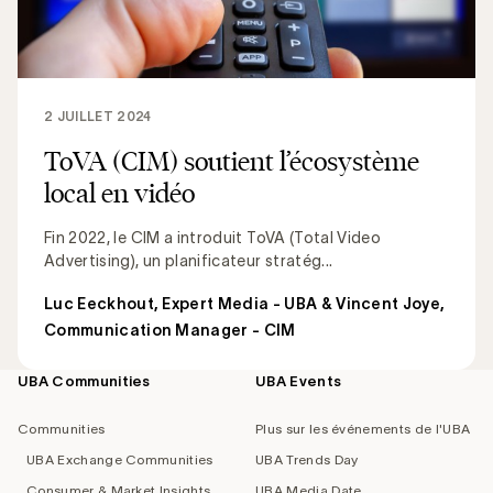
2 JUILLET 2024
ToVA (CIM) soutient l’écosystème
local en vidéo
Fin 2022, le CIM a introduit ToVA (Total Video
Advertising), un planificateur stratég...
Luc Eeckhout, Expert Media - UBA & Vincent Joye,
Communication Manager - CIM
UBA Communities
UBA Events
Footer
navigation
Communities
Plus sur les événements de l'UBA
UBA Exchange Communities
UBA Trends Day
Consumer & Market Insights
UBA Media Date