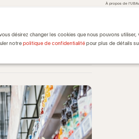
Meta
À propos de l'UBA
navigation
ent
Communities
Events
Academy
Knowledge Hub
ion
 une tendance chez les ménages aisés
chez les ménages aisés
 vous désirez changer les cookies que nous pouvons utiliser, v
uler notre
politique de confidentialité
pour plus de détails su