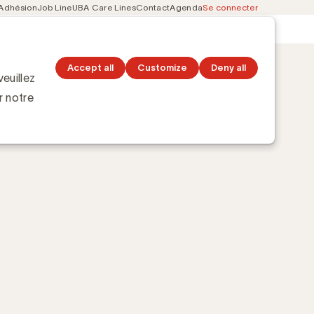
Adhésion
Job Line
UBA Care Lines
Contact
Agenda
Se connecter
Secondary
Découvrez les topics
navigation
Accept all
Customize
Deny all
euillez
r notre