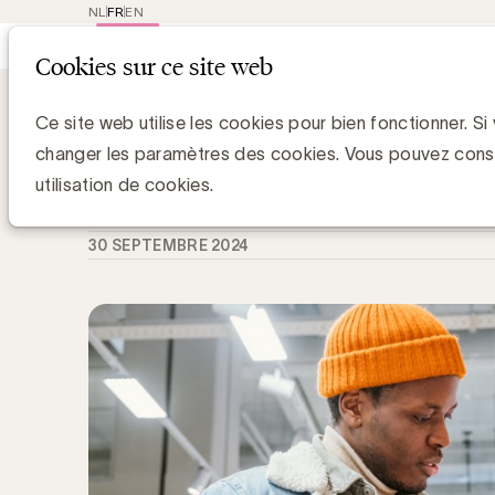
NL
FR
EN
Main
Repres
Cookies sur ce site web
navigat
Knowledge Hub
Le downtrading reste
Le downtrading reste une tendance 
Ce site web utilise les cookies pour bien fonctionner. Si
changer les paramètres des cookies. Vous pouvez cons
Tom Cornelis, YouGov
utilisation de cookies.
Commercial Lead
30 SEPTEMBRE 2024