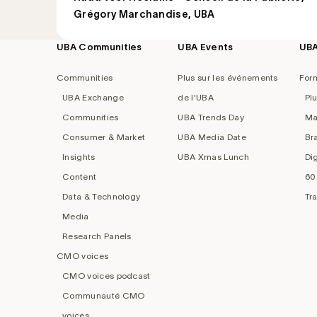
Grégory Marchandise, UBA
UBA Communities
UBA Events
UB
Footer
navigation
Communities
Plus sur les événements
For
UBA Exchange
de l'UBA
Pl
Communities
UBA Trends Day
Ma
Consumer & Market
UBA Media Date
Br
Insights
UBA Xmas Lunch
Di
Content
60
Data & Technology
Tr
Media
Research Panels
CMO voices
CMO voices podcast
Communauté CMO
voices