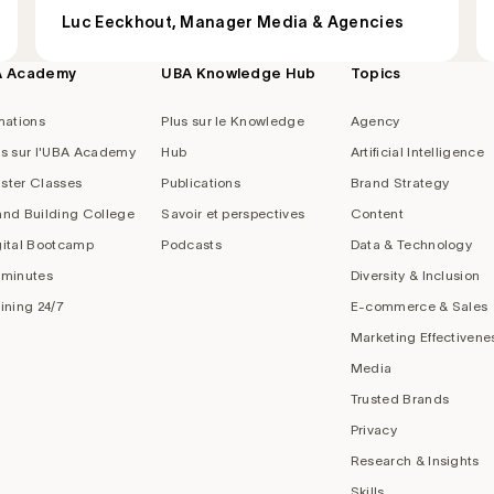
Luc Eeckhout, Manager Media & Agencies
A Academy
UBA Knowledge Hub
Topics
mations
Plus sur le Knowledge
Agency
us sur l'UBA Academy
Hub
Artificial Intelligence
ster Classes
Publications
Brand Strategy
and Building College
Savoir et perspectives
Content
gital Bootcamp
Podcasts
Data & Technology
 minutes
Diversity & Inclusion
aining 24/7
E-commerce & Sales
Marketing Effectivene
Media
Trusted Brands
Privacy
Research & Insights
Skills