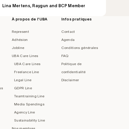
Lina Mertens, Raygun and BCP Member
À propos de l'UBA
Infos pratiques
Represent
Contact
Adhésion
Agenda
Jobline
Conditions générales
UBA Care Lines
FAQ
UBA Care Lines
Politique de
Freelance Line
confidentialité
Legal Line
Disclaimer
ss
GDPR Line
Teamtraining Line
Media Spendings
Agency Line
Sustainability Line
Nos membres