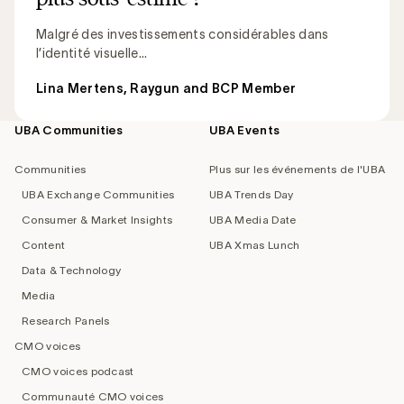
Malgré des investissements considérables dans
l’identité visuelle...
Lina Mertens, Raygun and BCP Member
UBA Communities
UBA Events
Footer
navigation
Communities
Plus sur les événements de l'UBA
UBA Exchange Communities
UBA Trends Day
Consumer & Market Insights
UBA Media Date
Content
UBA Xmas Lunch
Data & Technology
Media
Research Panels
CMO voices
CMO voices podcast
Communauté CMO voices