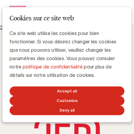
Open me
Cookies sur ce site web
Knowledge Hub
Ce site web utilise les cookies pour bien
Le rôle crucial du Jury d’Éthique Publicitaire en Belgique
Le rôle crucial du Jury d’Éthique
fonctionner. Si vous désirez changer les cookies
Publicitaire en Belgique
que nous pouvons utiliser, veuillez changer les
paramètres des cookies. Vous pouvez consuler
notre
politique de confidentialité
pour plus de
UBA Team
détails sur notre utilisation de cookies.
25 NOVEMBRE 2024
Accept all
Customize
Deny all