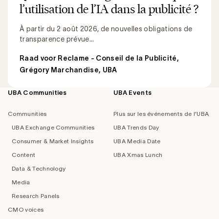
l’utilisation de l’IA dans la publicité ?
À partir du 2 août 2026, de nouvelles obligations de
transparence prévue...
Raad voor Reclame - Conseil de la Publicité
,
Grégory Marchandise, UBA
UBA Communities
UBA Events
Footer
navigation
Communities
Plus sur les événements de l'UBA
UBA Exchange Communities
UBA Trends Day
Consumer & Market Insights
UBA Media Date
Content
UBA Xmas Lunch
Data & Technology
Media
Research Panels
CMO voices