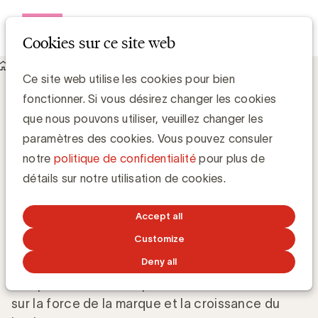
Open me
Cookies sur ce site web
Knowledge Hub
Mesurer ce qui compte en marketing
Mesurer ce qui compte en marketing
Ce site web utilise les cookies pour bien
fonctionner. Si vous désirez changer les cookies
que nous pouvons utiliser, veuillez changer les
Luc Eeckhout, Manager Media & Agencies
paramètres des cookies. Vous pouvez consuler
notre
politique de confidentialité
pour plus de
2 SEPTEMBRE 2025
détails sur notre utilisation de cookies.
L’efficacité marketing est l’un des plus grands
Accept all
défis pour les brand builders. Avec le KPI
Customize
framework de l’UBA, les marketeurs disposent
Deny all
d’un standard commun pour mesurer ce qui
compte vraiment : l’impact de la communication
sur la force de la marque et la croissance du