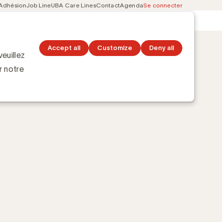
Adhésion
Job Line
UBA Care Lines
Contact
Agenda
Se connecter
Secondary
Découvrez les topics
navigation
Accept all
Customize
Deny all
euillez
r notre