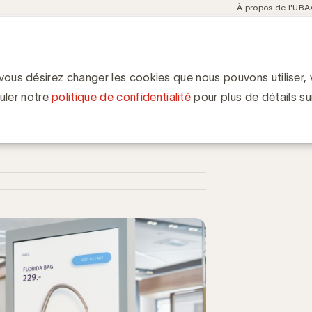
Meta
À propos de l'UBA
navigation
ent
Communities
Events
Academy
Knowledge Hub
ion
rincipaux enseignements de marketeurs belges
ignements de marketeurs
 vous désirez changer les cookies que nous pouvons utiliser, v
uler notre
politique de confidentialité
pour plus de détails su