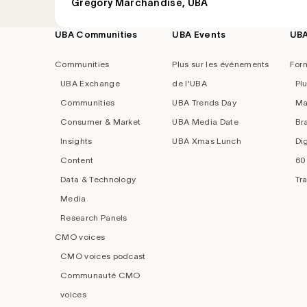
Grégory Marchandise, UBA
UBA Communities
UBA Events
UB
Footer
navigation
Communities
Plus sur les événements
For
UBA Exchange
de l'UBA
Pl
Communities
UBA Trends Day
Ma
Consumer & Market
UBA Media Date
Br
Insights
UBA Xmas Lunch
Di
Content
60
Data & Technology
Tr
Media
Research Panels
CMO voices
CMO voices podcast
Communauté CMO
voices