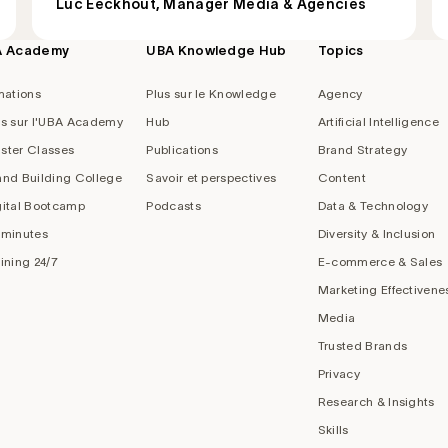
Luc Eeckhout, Manager Media & Agencies
A Academy
UBA Knowledge Hub
Topics
mations
Plus sur le Knowledge
Agency
us sur l'UBA Academy
Hub
Artificial Intelligence
ster Classes
Publications
Brand Strategy
and Building College
Savoir et perspectives
Content
gital Bootcamp
Podcasts
Data & Technology
 minutes
Diversity & Inclusion
aining 24/7
E-commerce & Sales
Marketing Effectivene
Media
Trusted Brands
Privacy
Research & Insights
Skills