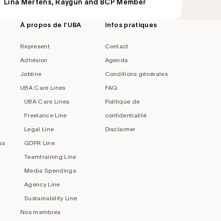
Lina Mertens, Raygun and BCP Member
À propos de l'UBA
Infos pratiques
Represent
Contact
Adhésion
Agenda
Jobline
Conditions générales
UBA Care Lines
FAQ
UBA Care Lines
Politique de
Freelance Line
confidentialité
Legal Line
Disclaimer
ss
GDPR Line
Teamtraining Line
Media Spendings
Agency Line
Sustainability Line
Nos membres