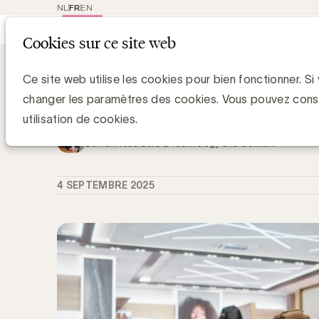
NL
FR
EN
Main
Repres
Cookies sur ce site web
navigat
Knowledge Hub
Data clean rooms : p
Data clean rooms : principaux ense
Ce site web utilise les cookies pour bien fonctionner. Si
belges
changer les paramètres des cookies. Vous pouvez cons
utilisation de cookies.
Grégory Marchandise, UBA
Domain lead Data & Technology and Content
4 SEPTEMBRE 2025