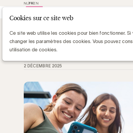
NL
FR
EN
Main
Repres
Cookies sur ce site web
navigat
Knowledge Hub
Publicité alimentaire 
Publicité alimentaire : cap sur 2026
Ce site web utilise les cookies pour bien fonctionner. Si
changer les paramètres des cookies. Vous pouvez cons
Anne-Laure de Hults
utilisation de cookies.
Manager Strategy & Sustainability - UBA
2 DÉCEMBRE 2025