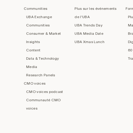
navigation
Communities
Plus sur les événements
For
UBA Exchange
de l'UBA
Pl
Communities
UBA Trends Day
Ma
Consumer & Market
UBA Media Date
Br
Insights
UBA Xmas Lunch
Di
Content
60
Data & Technology
Tr
Media
Research Panels
CMO voices
CMO voices podcast
Communauté CMO
voices