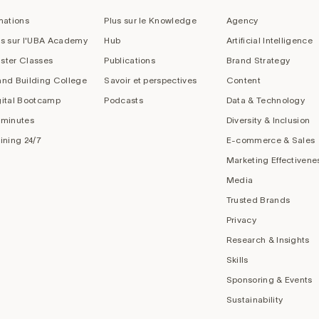
mations
Plus sur le Knowledge
Agency
us sur l'UBA Academy
Hub
Artificial Intelligence
ster Classes
Publications
Brand Strategy
and Building College
Savoir et perspectives
Content
gital Bootcamp
Podcasts
Data & Technology
 minutes
Diversity & Inclusion
aining 24/7
E-commerce & Sales
Marketing Effectivene
Media
Trusted Brands
Privacy
Research & Insights
Skills
Sponsoring & Events
Sustainability