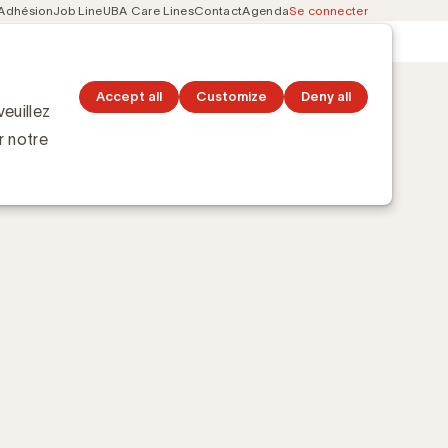
Adhésion
Job Line
UBA Care Lines
Contact
Agenda
Se connecter
Secondary
Découvrez les topics
navigation
Accept all
Customize
Deny all
euillez
r notre