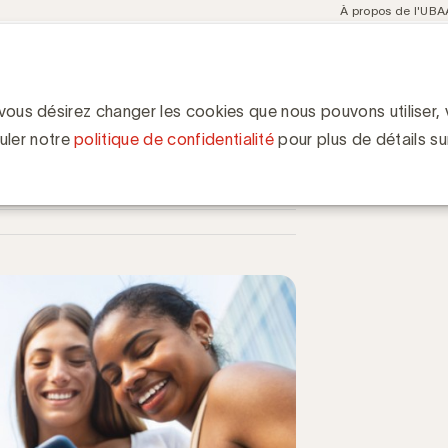
Meta
À propos de l'UBA
navigation
ent
Communities
Events
Academy
Knowledge Hub
ion
: cap sur 2026
 vous désirez changer les cookies que nous pouvons utiliser, v
uler notre
politique de confidentialité
pour plus de détails su