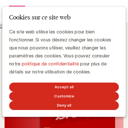
Open me
Cookies sur ce site web
Knowledge Hub
Le secret d’une marque employeur réussie
Le secret d’une marque employeur
Ce site web utilise les cookies pour bien
réussie
fonctionner. Si vous désirez changer les cookies
que nous pouvons utiliser, veuillez changer les
paramètres des cookies. Vous pouvez consuler
Expert Center Employer Branding ACC
notre
politique de confidentialité
pour plus de
détails sur notre utilisation de cookies.
28 AVRIL 2026
Accept all
Customize
Deny all