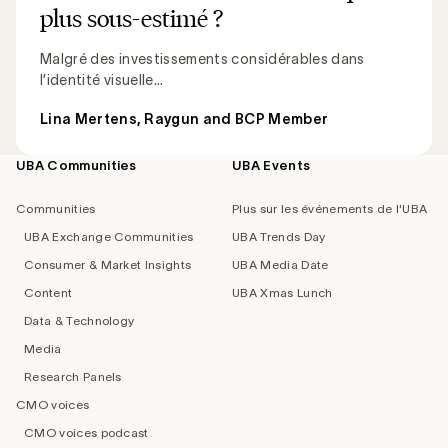
plus sous-estimé ?
Malgré des investissements considérables dans
l’identité visuelle...
Lina Mertens, Raygun and BCP Member
UBA Communities
UBA Events
Footer
navigation
Communities
Plus sur les événements de l'UBA
UBA Exchange Communities
UBA Trends Day
Consumer & Market Insights
UBA Media Date
Content
UBA Xmas Lunch
Data & Technology
Media
Research Panels
CMO voices
CMO voices podcast