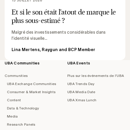
13 JUILLET 2026
Et si le son était l'atout de marque le
plus sous-estimé ?
Malgré des investissements considérables dans
l’identité visuelle...
Lina Mertens, Raygun and BCP Member
UBA Communities
UBA Events
Footer
navigation
Communities
Plus sur les événements de l'UBA
UBA Exchange Communities
UBA Trends Day
Consumer & Market Insights
UBA Media Date
Content
UBA Xmas Lunch
Data & Technology
Media
Research Panels