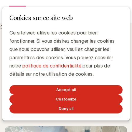
Open me
Cookies sur ce site web
Knowledge Hub
Ce site web utilise les cookies pour bien
Série de blogs - La collaboration entre marques et agences à
fonctionner. Si vous désirez changer les cookies
l’ère de l’IA : quatre enseignements clés (1/5)
Série de blogs - La collaboration entre
que nous pouvons utiliser, veuillez changer les
marques et agences à l’ère de l’IA : quatre
paramètres des cookies. Vous pouvez consuler
enseignements clés (1/5)
notre
politique de confidentialité
pour plus de
détails sur notre utilisation de cookies.
Accept all
Grégory Marchandise, UBA
Domain lead Data & Technology and Content
Customize
Deny all
28 AVRIL 2026