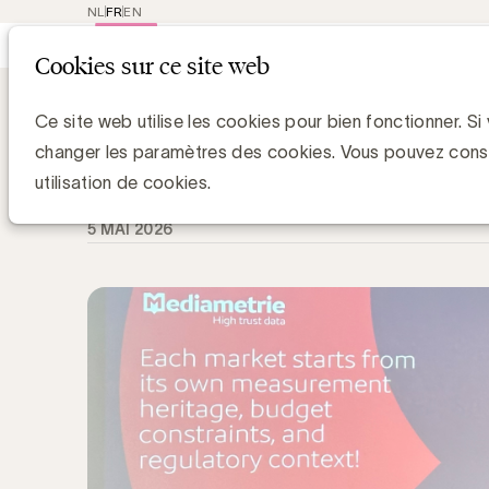
NL
FR
EN
Main
Repres
Cookies sur ce site web
navigat
Knowledge Hub
En quoi une véritable 
En quoi une véritable mesure cross-mé
Ce site web utilise les cookies pour bien fonctionner. Si
changer les paramètres des cookies. Vous pouvez cons
Luc Eeckhout, Manager Media & Agencies
utilisation de cookies.
5 MAI 2026