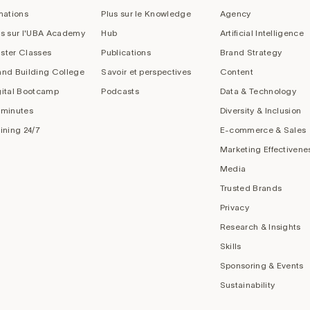
mations
Plus sur le Knowledge
Agency
us sur l'UBA Academy
Hub
Artificial Intelligence
ster Classes
Publications
Brand Strategy
and Building College
Savoir et perspectives
Content
gital Bootcamp
Podcasts
Data & Technology
 minutes
Diversity & Inclusion
aining 24/7
E-commerce & Sales
Marketing Effectivene
Media
Trusted Brands
Privacy
Research & Insights
Skills
Sponsoring & Events
Sustainability