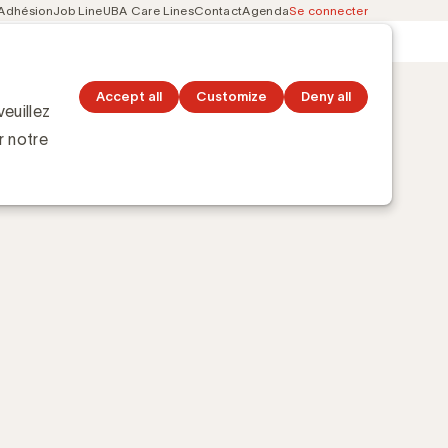
Adhésion
Job Line
UBA Care Lines
Contact
Agenda
Se connecter
Secondary
Découvrez les topics
navigation
Accept all
Customize
Deny all
euillez
r notre