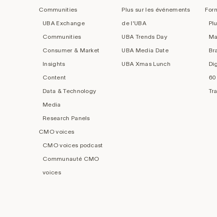
navigation
Communities
Plus sur les événements
For
UBA Exchange
de l'UBA
Pl
Communities
UBA Trends Day
Ma
Consumer & Market
UBA Media Date
Br
Insights
UBA Xmas Lunch
Di
Content
60
Data & Technology
Tr
Media
Research Panels
CMO voices
CMO voices podcast
Communauté CMO
voices