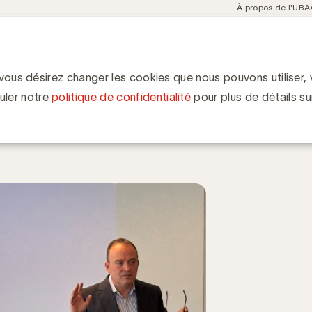
Meta
À propos de l'UBA
navigation
ent
Communities
Events
Academy
Knowledge Hub
ion
mesure cross-média reste-t-elle un défi ?
dia reste-t-elle un défi ?
 vous désirez changer les cookies que nous pouvons utiliser, v
uler notre
politique de confidentialité
pour plus de détails su