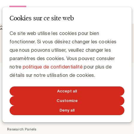
Open me
Cookies sur ce site web
Devenir membre
Merci pour votre demande d'offre
Nous avons bien reçu votre
Ce site web utilise les cookies pour bien
fonctionner. Si vous désirez changer les cookies
demande
que nous pouvons utiliser, veuillez changer les
paramètres des cookies. Vous pouvez consuler
UBA Communities
UBA Events
notre
politique de confidentialité
pour plus de
Footer
détails sur notre utilisation de cookies.
navigation
Communities
Plus sur les événements de l'UBA
UBA Exchange Communities
UBA Trends Day
Accept all
Consumer & Market Insights
UBA Media Date
Customize
Content
UBA Xmas Lunch
Deny all
Data & Technology
Media
Research Panels