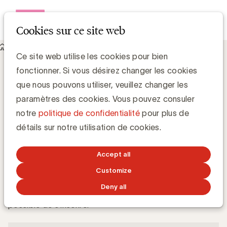
Open me
Cookies sur ce site web
Academy
60 minutes detail page
Agentic AI in search
Ce site web utilise les cookies pour bien
fonctionner. Si vous désirez changer les cookies
marketing
que nous pouvons utiliser, veuillez changer les
paramètres des cookies. Vous pouvez consuler
vendredi 3 avril 2026 de 12:00 à 13:00
notre
politique de confidentialité
pour plus de
détails sur notre utilisation de cookies.
Mon inscription
Accept all
La période d'inscription est terminée
Customize
Deny all
La période d'inscription est terminée, il n'est plus
possible de s'inscrire.