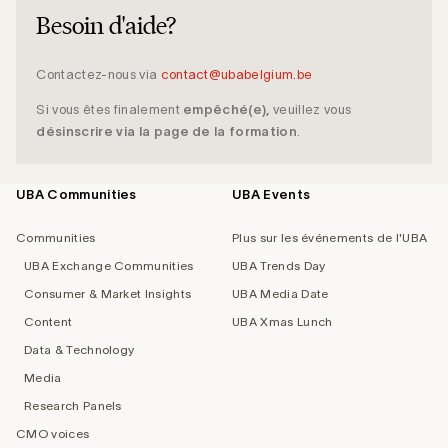
Besoin d'aide?
Contactez-nous via
contact@ubabelgium.be
Si vous êtes finalement
empêché(e),
veuillez vous
désinscrire via la page de la formation
.
UBA Communities
UBA Events
Footer
navigation
Communities
Plus sur les événements de l'UBA
UBA Exchange Communities
UBA Trends Day
Consumer & Market Insights
UBA Media Date
Content
UBA Xmas Lunch
Data & Technology
Media
Research Panels
CMO voices