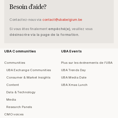
Besoin d'aide?
Contactez-nous via
contact@ubabelgium.be
Si vous êtes finalement
empêché(e)
, veuillez vous
désinscrire via la page de la formation.
UBA Communities
UBA Events
Footer
navigation
Communities
Plus sur les événements de l'UBA
UBA Exchange Communities
UBA Trends Day
Consumer & Market Insights
UBA Media Date
Content
UBA Xmas Lunch
Data & Technology
Media
Research Panels
CMO voices