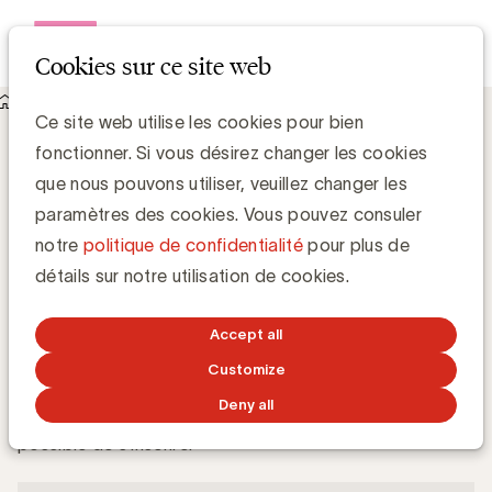
Open me
Cookies sur ce site web
Academy
60 minutes detail page
Agentic AI for media
Ce site web utilise les cookies pour bien
fonctionner. Si vous désirez changer les cookies
campaigns
que nous pouvons utiliser, veuillez changer les
paramètres des cookies. Vous pouvez consuler
jeudi 26 mars 2026 de 12:00 à 13:00
notre
politique de confidentialité
pour plus de
détails sur notre utilisation de cookies.
Mon inscription
Accept all
La période d'inscription est terminée
Customize
Deny all
La période d'inscription est terminée, il n'est plus
possible de s'inscrire.