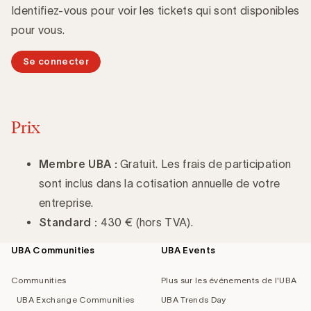
Identifiez-vous pour voir les tickets qui sont disponibles
pour vous.
Se connecter
Prix
Membre UBA :
Gratuit. Les frais de participation
sont inclus dans la cotisation annuelle de votre
entreprise.
Standard :
430 € (hors TVA).
UBA Communities
UBA Events
Footer
navigation
Communities
Plus sur les événements de l'UBA
UBA Exchange Communities
UBA Trends Day