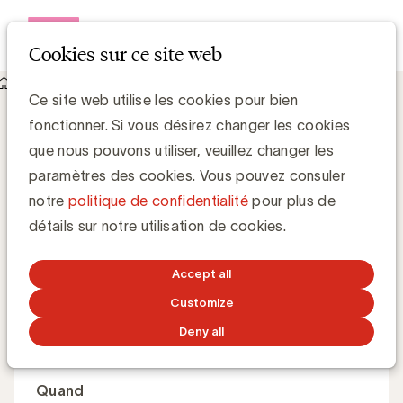
Open me
Cookies sur ce site web
Academy
Data governance in marketing
Data governance in marketing
Ce site web utilise les cookies pour bien
fonctionner. Si vous désirez changer les cookies
que nous pouvons utiliser, veuillez changer les
Comment faire de la gouvernance des données un
paramètres des cookies. Vous pouvez consuler
moteur essentiel pour la confiance client, des
notre
politique de confidentialité
pour plus de
campagnes plus intelligentes et une croissance durable
détails sur notre utilisation de cookies.
?
Accept all
Customize
Master Class
Anglais
Deny all
Quand