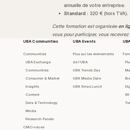
annuelle de votre entreprise.
Standard :
320 € (hors TVA).
Cette formation est organisée
en li
vous pour participer, vous recevrez
UBA Communities
UBA Events
UB
Footer
navigation
Communities
Plus sur les événements
For
UBA Exchange
de l'UBA
Pl
Communities
UBA Trends Day
Ma
Consumer & Market
UBA Media Date
Br
Insights
UBA Xmas Lunch
Di
Content
60
Data & Technology
Tr
Media
Research Panels
CMO voices