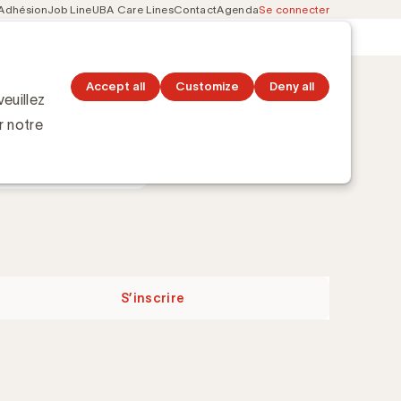
Adhésion
Job Line
UBA Care Lines
Contact
Agenda
Se connecter
Secondary
Découvrez les topics
navigation
Accept all
Customize
Deny all
euillez
r notre
e 2026
S’inscrire