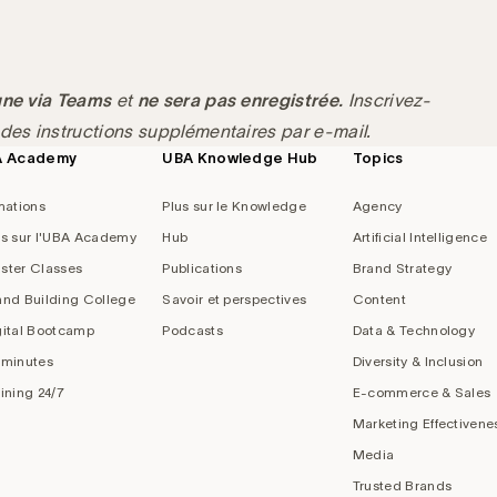
gne via Teams
et
ne sera pas enregistrée.
Inscrivez-
 des instructions supplémentaires par e-mail.
A Academy
UBA Knowledge Hub
Topics
mations
Plus sur le Knowledge
Agency
us sur l'UBA Academy
Hub
Artificial Intelligence
ster Classes
Publications
Brand Strategy
and Building College
Savoir et perspectives
Content
gital Bootcamp
Podcasts
Data & Technology
 minutes
Diversity & Inclusion
aining 24/7
E-commerce & Sales
Marketing Effectivene
Media
Trusted Brands