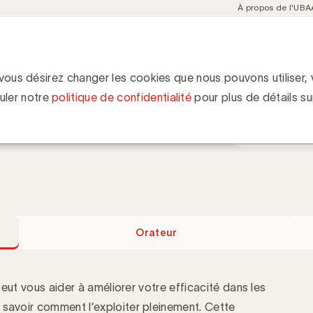
Meta
À propos de l'UBA
navigation
ent
Communities
Events
Academy
Knowledge Hub
ion
keting
n marketing
 vous désirez changer les cookies que nous pouvons utiliser, v
Quand
uler notre
politique de confidentialité
pour plus de détails su
18 septembr
13:30 - 15:30
eractions avec l’IA ?
Orateur
 peut vous aider à améliorer votre efficacité dans les
 savoir comment l’exploiter pleinement. Cette