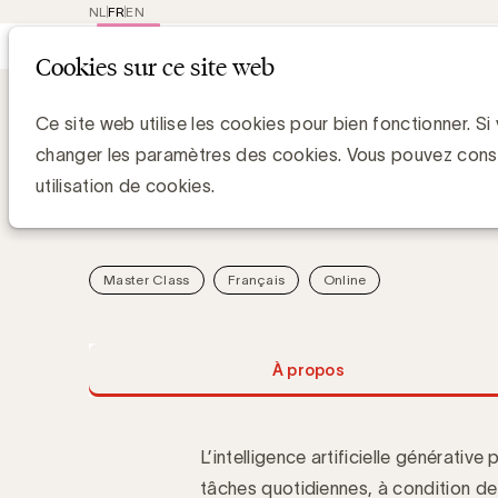
NL
FR
EN
Main
Repres
Cookies sur ce site web
navigat
Academy
The art of prompting in mar
The art of prompting i
Ce site web utilise les cookies pour bien fonctionner. Si
changer les paramètres des cookies. Vous pouvez cons
utilisation de cookies.
Quelles sont les techniques pour améliorer vos int
Master Class
Français
Online
À propos
L’intelligence artificielle générative
tâches quotidiennes, à condition de