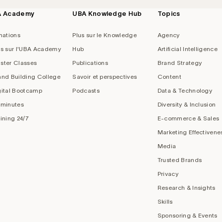
A Academy
UBA Knowledge Hub
Topics
mations
Plus sur le Knowledge
Agency
us sur l'UBA Academy
Hub
Artificial Intelligence
ster Classes
Publications
Brand Strategy
and Building College
Savoir et perspectives
Content
gital Bootcamp
Podcasts
Data & Technology
 minutes
Diversity & Inclusion
aining 24/7
E-commerce & Sales
Marketing Effectivene
Media
Trusted Brands
Privacy
Research & Insights
Skills
Sponsoring & Events