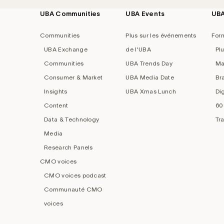
UBA Communities
UBA Events
UB
Footer
navigation
Communities
Plus sur les événements
For
UBA Exchange
de l'UBA
Pl
Communities
UBA Trends Day
Ma
Consumer & Market
UBA Media Date
Br
Insights
UBA Xmas Lunch
Di
Content
60
Data & Technology
Tr
Media
Research Panels
CMO voices
CMO voices podcast
Communauté CMO
voices