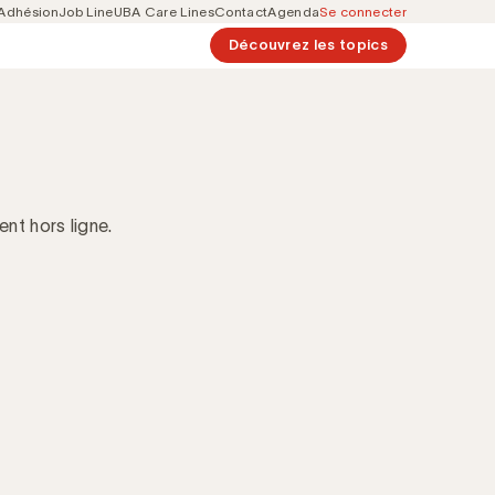
Adhésion
Job Line
UBA Care Lines
Contact
Agenda
Se connecter
Secondary
Découvrez les topics
navigation
nt hors ligne.