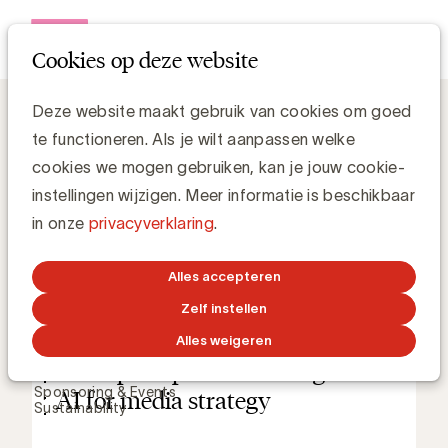
Open me
Cookies op deze website
Praktisch
Agenda
Deze website maakt gebruik van cookies om goed
te functioneren. Als je wilt aanpassen welke
Menu
cookies we mogen gebruiken, kan je jouw cookie-
instellingen wijzigen. Meer informatie is beschikbaar
Brand topics
Agency
in onze
privacyverklaring
.
Artificial Intelligence
Brand Strategy
Content
Alles accepteren
Data & Technology
24 NOVEMBER 2026
09:30 - 12:30
Diversity & Inclusion
Zelf instellen
E-commerce & Sales
Media
OFFLINE
Alles weigeren
Privacy
Research & Insights
From prompt to action: Agentic
Skills
Sponsoring & Events
AI for media strategy
Sustainability
Activities