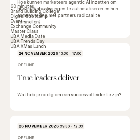
Hoe kunnen marketeers agentic AI inzetten om
60 minutes
hun mediabeslissingen te automatiseren en hun
Brand Building College
samenwerking met partners radicaal te
Digital Bootcamp
Event
versnellen?
Exchange Community
Master Class
UBA Media Date
UBA Trends Day
UBA XMas Lunch
24 NOVEMBER 2026
13:30 - 17:00
OFFLINE
True leaders deliver
Wat heb je nodig om een succesvol leider te zijn?
26 NOVEMBER 2026
09:30 - 12:30
OFFLINE