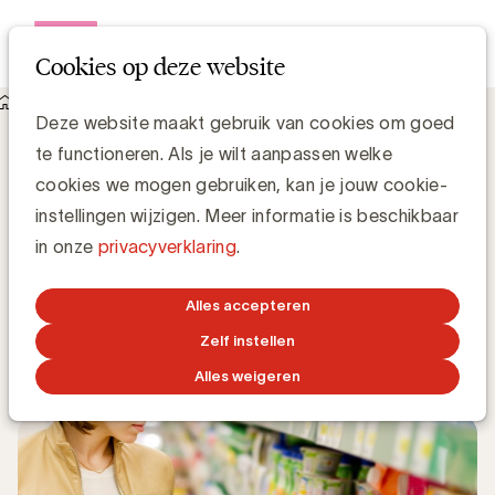
Open me
Cookies op deze website
Knowledge Hub
Deze website maakt gebruik van cookies om goed
Instore communicatie : Guidelines opgesteld door het
te functioneren. Als je wilt aanpassen welke
Expertise Center Point-of-Sales Communicatie
Instore communicatie : Guidelines
cookies we mogen gebruiken, kan je jouw cookie-
opgesteld door het Expertise Center
instellingen wijzigen. Meer informatie is beschikbaar
Point-of-Sales Communicatie
in onze
privacyverklaring
.
Simone Ruseler, Knowledge Manager
Alles accepteren
Zelf instellen
5 SEPTEMBER 2014
Alles weigeren