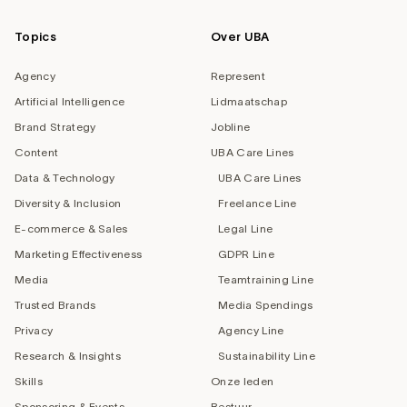
Topics
Over UBA
Agency
Represent
Artificial Intelligence
Lidmaatschap
Brand Strategy
Jobline
Content
UBA Care Lines
Data & Technology
UBA Care Lines
Diversity & Inclusion
Freelance Line
E-commerce & Sales
Legal Line
Marketing Effectiveness
GDPR Line
Media
Teamtraining Line
Trusted Brands
Media Spendings
Privacy
Agency Line
Research & Insights
Sustainability Line
Skills
Onze leden
Sponsoring & Events
Bestuur