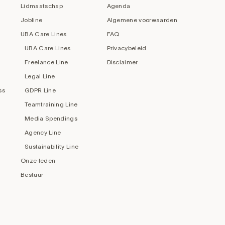
Lidmaatschap
Agenda
Jobline
Algemene voorwaarden
UBA Care Lines
FAQ
UBA Care Lines
Privacybeleid
Freelance Line
Disclaimer
Legal Line
ss
GDPR Line
Teamtraining Line
Media Spendings
Agency Line
Sustainability Line
Onze leden
Bestuur