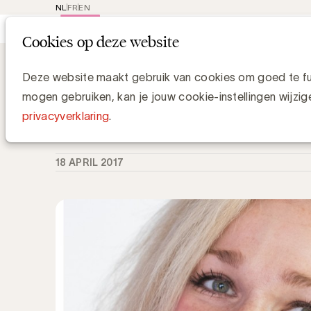
NL
FR
EN
Main
Rep
Cookies op deze website
navi
Knowledge Hub
Stephanie Farrow ver
Stephanie Farrow vervoegt het UBA-
Deze website maakt gebruik van cookies om goed te fun
Partnership Manager
mogen gebruiken, kan je jouw cookie-instellingen wijzig
privacyverklaring
.
UBA Team
18 APRIL 2017