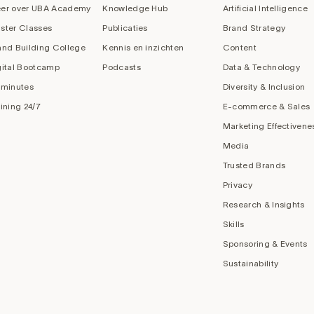
er over UBA Academy
Knowledge Hub
Artificial Intelligence
ster Classes
Publicaties
Brand Strategy
and Building College
Kennis en inzichten
Content
gital Bootcamp
Podcasts
Data & Technology
 minutes
Diversity & Inclusion
aining 24/7
E-commerce & Sales
Marketing Effectivene
Media
Trusted Brands
Privacy
Research & Insights
Skills
Sponsoring & Events
Sustainability