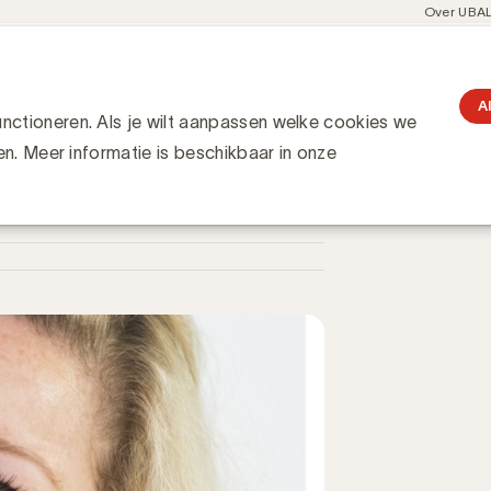
Meta
Over UBA
navigati
resent
Communities
Events
Academy
Knowledge Hub
gation
voegt het UBA-team als Event & Partnership Manager
team als Event &
A
ctioneren. Als je wilt aanpassen welke cookies we
en. Meer informatie is beschikbaar in onze