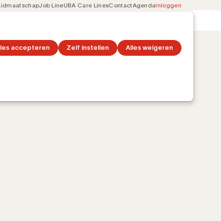
Lidmaatschap
Job Line
UBA Care Lines
Contact
Agenda
Inloggen
Secondary
on
Ontdek topics
navigation
lles accepteren
Zelf instellen
Alles weigeren