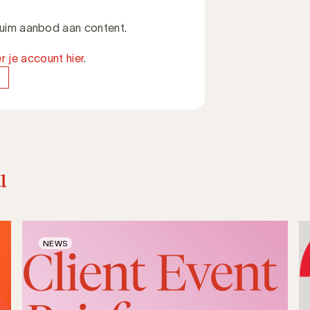
 ruim aanbod aan content.
r je account hier
.
u
NEWS