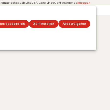
Lidmaatschap
Job Line
UBA Care Lines
Contact
Agenda
Inloggen
Secondary
on
Ontdek topics
navigation
lles accepteren
Zelf instellen
Alles weigeren