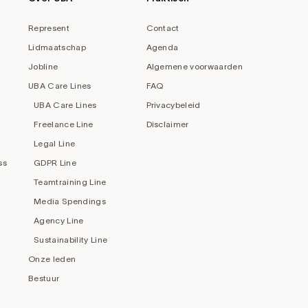
Represent
Contact
Lidmaatschap
Agenda
Jobline
Algemene voorwaarden
UBA Care Lines
FAQ
UBA Care Lines
Privacybeleid
Freelance Line
Disclaimer
Legal Line
ss
GDPR Line
Teamtraining Line
Media Spendings
Agency Line
Sustainability Line
Onze leden
Bestuur