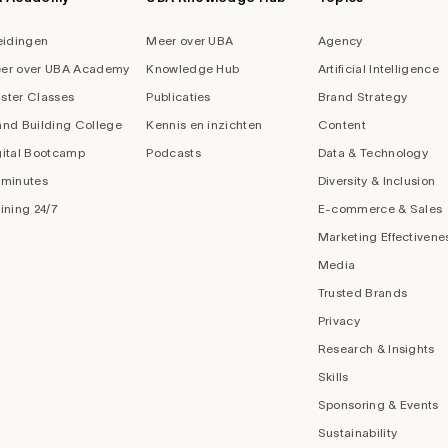
eidingen
Meer over UBA
Agency
er over UBA Academy
Knowledge Hub
Artificial Intelligence
ster Classes
Publicaties
Brand Strategy
and Building College
Kennis en inzichten
Content
gital Bootcamp
Podcasts
Data & Technology
 minutes
Diversity & Inclusion
aining 24/7
E-commerce & Sales
Marketing Effectivene
Media
Trusted Brands
Privacy
Research & Insights
Skills
Sponsoring & Events
Sustainability