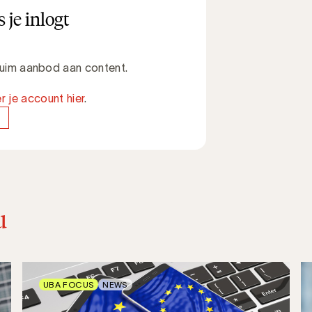
 je inlogt
 ruim aanbod aan content.
r je account hier
.
u
UBA FOCUS
NEWS