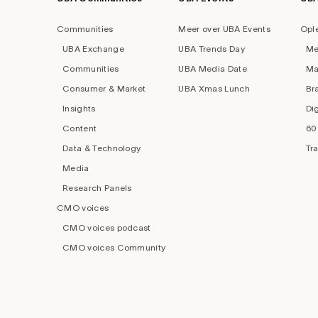
Footer
navigation
Communities
Meer over UBA Events
Opl
UBA Exchange
UBA Trends Day
Me
Communities
UBA Media Date
Ma
Consumer & Market
UBA Xmas Lunch
Br
Insights
Di
Content
60
Data & Technology
Tr
Media
Research Panels
CMO voices
CMO voices podcast
CMO voices Community