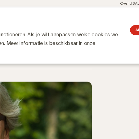
Meta
Over UBA
navigati
resent
Communities
Events
Academy
Knowledge Hub
gation
ting heruitvinden met blockchain!
nden met blockchain!
A
ctioneren. Als je wilt aanpassen welke cookies we
en. Meer informatie is beschikbaar in onze
unication bij KBC