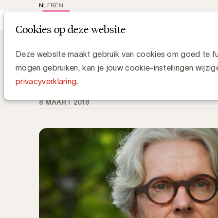
NL
FR
EN
Main
Rep
Cookies op deze website
navi
Knowledge Hub
Opinie: digitale marke
Opinie: digitale marketing heruitvi
Deze website maakt gebruik van cookies om goed te fun
mogen gebruiken, kan je jouw cookie-instellingen wijzig
Patrick Kindt, General Manager Marketing & Comm
privacyverklaring
.
8 MAART 2018