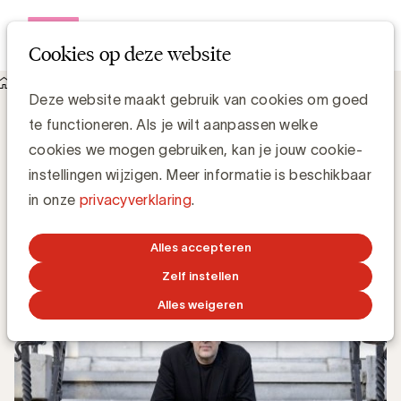
Open me
Cookies op deze website
Knowledge Hub
Deze website maakt gebruik van cookies om goed
Wim Vermeulen: "We zijn toe aan een herziening van het
te functioneren. Als je wilt aanpassen welke
marketingvak"
Wim Vermeulen: "We zijn toe aan een
cookies we mogen gebruiken, kan je jouw cookie-
herziening van het marketingvak"
instellingen wijzigen. Meer informatie is beschikbaar
in onze
privacyverklaring
.
Media Marketing
Alles accepteren
12 MAART 2018
Zelf instellen
Alles weigeren