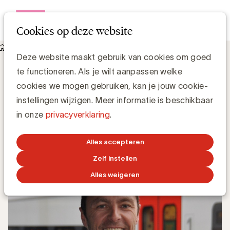
Open me
Cookies op deze website
Knowledge Hub
"Na Mobile First is het nu AI First"
"Na Mobile First is het nu AI First"
Deze website maakt gebruik van cookies om goed
te functioneren. Als je wilt aanpassen welke
cookies we mogen gebruiken, kan je jouw cookie-
instellingen wijzigen. Meer informatie is beschikbaar
Grégory Marchandise, UBA
in onze
privacyverklaring
.
Domain lead Data & Technology and Content
Alles accepteren
26 FEBRUARI 2019
Zelf instellen
Alles weigeren