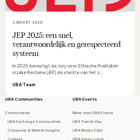
3 MAART 2026
JEP 2025: een snel,
verantwoordelijk en gerespecteerd
systeem
In 2025 bevestigt de Jury voor Ethische Praktijken
inzake Reclame (JEP) de sterkte van het z...
UBA Team
UBA Communities
UBA Events
Footer
navigation
Communities
Meer over UBA Events
UBA Exchange Communities
UBA Trends Day
Consumer & Market Insights
UBA Media Date
Content
UBA Xmas Lunch