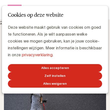
Open me
Cookies op deze website
Knowledge Hub
Deze website maakt gebruik van cookies om goed
Bekaert, Lineas en Upgrade Estate worden lid van UBA
Bekaert, Lineas en Upgrade Estate
te functioneren. Als je wilt aanpassen welke
worden lid van UBA
cookies we mogen gebruiken, kan je jouw cookie-
instellingen wijzigen. Meer informatie is beschikbaar
in onze
privacyverklaring
.
UBA Team
25 JULI 2019
Alles accepteren
Zelf instellen
Alles weigeren