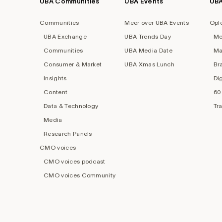
UBA Communities
UBA Events
UB
Footer
navigation
Communities
Meer over UBA Events
Opl
UBA Exchange
UBA Trends Day
Me
Communities
UBA Media Date
Ma
Consumer & Market
UBA Xmas Lunch
Br
Insights
Di
Content
60
Data & Technology
Tr
Media
Research Panels
CMO voices
CMO voices podcast
CMO voices Community