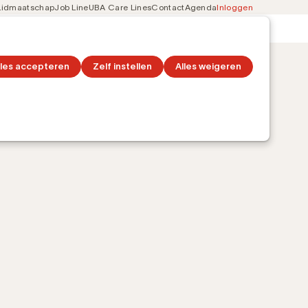
Lidmaatschap
Job Line
UBA Care Lines
Contact
Agenda
Inloggen
Secondary
on
Ontdek topics
navigation
lles accepteren
Zelf instellen
Alles weigeren