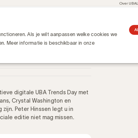
Meta
Over UBA
navigati
resent
Communities
Events
Academy
Knowledge Hub
gation
er Hinssen de UBA Trends Day niet mag missen?
 UBA Trends Day niet mag
A
ctioneren. Als je wilt aanpassen welke cookies we
en. Meer informatie is beschikbaar in onze
tieve digitale UBA Trends Day met
vans, Crystal Washington en
 zijn. Peter Hinssen legt u in
iale editie niet mag missen.