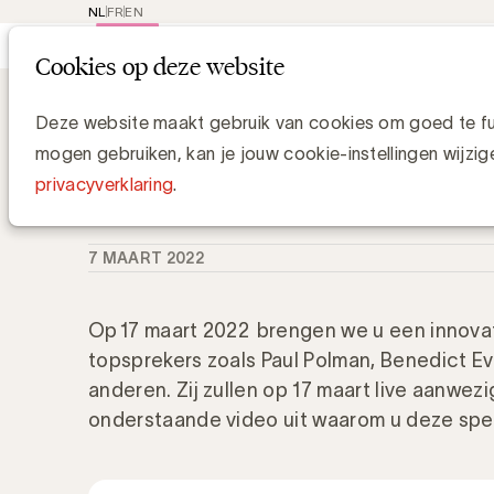
NL
FR
EN
Main
Rep
Cookies op deze website
navi
Knowledge Hub
Waarom u volgens Pet
Waarom u volgens Peter Hinssen de
Deze website maakt gebruik van cookies om goed te fun
missen?
mogen gebruiken, kan je jouw cookie-instellingen wijzig
privacyverklaring
.
UBA Team
7 MAART 2022
Op 17 maart 2022 brengen we u een innova
topsprekers zoals Paul Polman, Benedict E
anderen. Zij zullen op 17 maart live aanwezig
onderstaande video uit waarom u deze spec