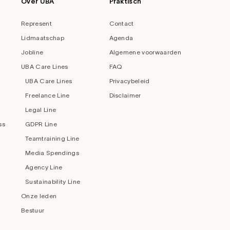
Over UBA
Praktisch
Represent
Contact
Lidmaatschap
Agenda
Jobline
Algemene voorwaarden
UBA Care Lines
FAQ
UBA Care Lines
Privacybeleid
Freelance Line
Disclaimer
Legal Line
ss
GDPR Line
Teamtraining Line
Media Spendings
Agency Line
Sustainability Line
Onze leden
Bestuur