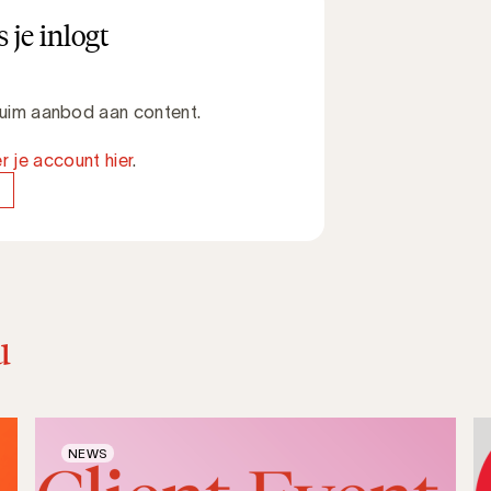
 je inlogt
 ruim aanbod aan content.
r je account hier
.
u
NEWS