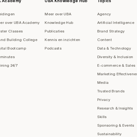
A Academy
UBA Knowledge Hub
Topics
eidingen
Meer over UBA
Agency
er over UBA Academy
Knowledge Hub
Artificial Intelligence
ster Classes
Publicaties
Brand Strategy
and Building College
Kennis en inzichten
Content
gital Bootcamp
Podcasts
Data & Technology
 minutes
Diversity & Inclusion
aining 24/7
E-commerce & Sales
Marketing Effectivene
Media
Trusted Brands
Privacy
Research & Insights
Skills
Sponsoring & Events
Sustainability