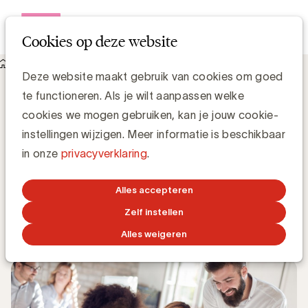
Open me
Cookies op deze website
Knowledge Hub
Deze website maakt gebruik van cookies om goed
Beheer eenvoudig de lijst van jouw collega's dankzij de
te functioneren. Als je wilt aanpassen welke
nieuwe functionaliteit "Mijn collega's"
Beheer eenvoudig de lijst van jouw
cookies we mogen gebruiken, kan je jouw cookie-
collega's dankzij de nieuwe
instellingen wijzigen. Meer informatie is beschikbaar
functionaliteit "Mijn collega's"
in onze
privacyverklaring
.
UBA Team
Alles accepteren
Zelf instellen
19 NOVEMBER 2024
Alles weigeren