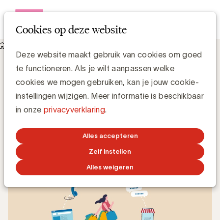
Open me
Cookies op deze website
Knowledge Hub
Deze website maakt gebruik van cookies om goed
Retail media en omnichannel: zegen of vloek?
Retail media en omnichannel: zegen of
te functioneren. Als je wilt aanpassen welke
vloek?
cookies we mogen gebruiken, kan je jouw cookie-
instellingen wijzigen. Meer informatie is beschikbaar
in onze
privacyverklaring
.
Luc Eeckhout, Manager Media & Agencies
15 MEI 2025
Alles accepteren
Zelf instellen
Alles weigeren