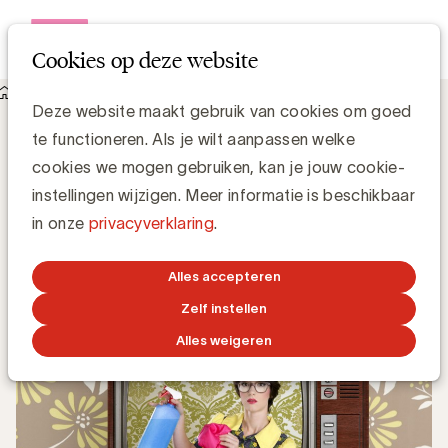
Open me
Cookies op deze website
Knowledge Hub
Stereotypen kosten merken geld
Stereotypen kosten merken geld
Deze website maakt gebruik van cookies om goed
te functioneren. Als je wilt aanpassen welke
cookies we mogen gebruiken, kan je jouw cookie-
Johan van Mol, No-Kno
Oprichter
instellingen wijzigen. Meer informatie is beschikbaar
in onze
privacyverklaring
.
23 JUNI 2025
Alles accepteren
Zelf instellen
Alles weigeren