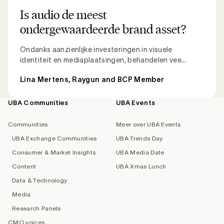
Is audio de meest
ondergewaardeerde brand asset?
Ondanks aanzienlijke investeringen in visuele
identiteit en mediaplaatsingen, behandelen vee...
Lina Mertens, Raygun and BCP Member
UBA Communities
UBA Events
Footer
navigation
Communities
Meer over UBA Events
UBA Exchange Communities
UBA Trends Day
Consumer & Market Insights
UBA Media Date
Content
UBA Xmas Lunch
Data & Technology
Media
Research Panels
CMO voices