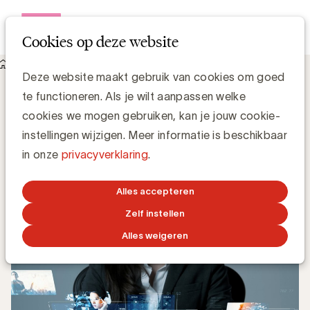
Open me
Cookies op deze website
Knowledge Hub
Deze website maakt gebruik van cookies om goed
Verbinding maken met klanten en impact meten
Verbinding maken met klanten en
te functioneren. Als je wilt aanpassen welke
impact meten
cookies we mogen gebruiken, kan je jouw cookie-
instellingen wijzigen. Meer informatie is beschikbaar
in onze
privacyverklaring
.
Luc Eeckhout, Manager Media & Agencies
21 OKTOBER 2025
Alles accepteren
Zelf instellen
Alles weigeren