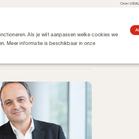
Meta
Over UBA
navigati
resent
Communities
Events
Academy
Knowledge Hub
gation
lobaal initiatief is
tief is
A
ctioneren. Als je wilt aanpassen welke cookies we
en. Meer informatie is beschikbaar in onze