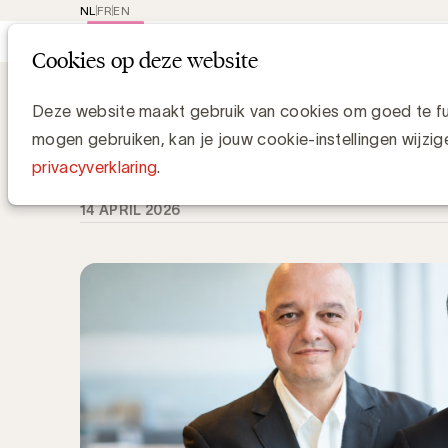
NL
FR
EN
Main
Rep
Cookies op deze website
navi
Knowledge Hub
Waarom CIM ONE geen g
Waarom CIM ONE geen globaal initia
Deze website maakt gebruik van cookies om goed te fun
mogen gebruiken, kan je jouw cookie-instellingen wijzig
Luc Eeckhout, Manager Media & Agencies
privacyverklaring
.
14 APRIL 2026