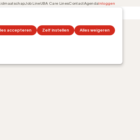
Lidmaatschap
Job Line
UBA Care Lines
Contact
Agenda
Inloggen
Secondary
on
Ontdek topics
navigation
lles accepteren
Zelf instellen
Alles weigeren