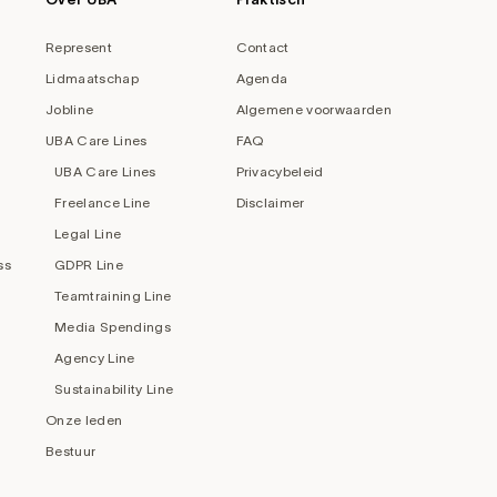
Represent
Contact
Lidmaatschap
Agenda
Jobline
Algemene voorwaarden
UBA Care Lines
FAQ
UBA Care Lines
Privacybeleid
Freelance Line
Disclaimer
Legal Line
ss
GDPR Line
Teamtraining Line
Media Spendings
Agency Line
Sustainability Line
Onze leden
Bestuur