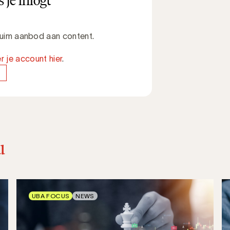
 je inlogt
 ruim aanbod aan content.
r je account hier
.
u
UBA FOCUS
NEWS