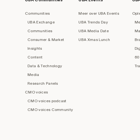
Footer
navigation
Communities
Meer over UBA Events
Opl
UBA Exchange
UBA Trends Day
Me
Communities
UBA Media Date
Ma
Consumer & Market
UBA Xmas Lunch
Br
Insights
Di
Content
60
Data & Technology
Tr
Media
Research Panels
CMO voices
CMO voices podcast
CMO voices Community