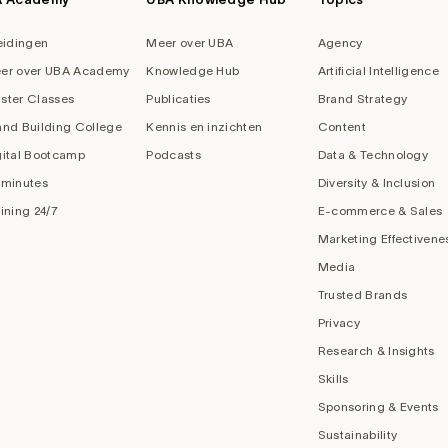
eidingen
Meer over UBA
Agency
er over UBA Academy
Knowledge Hub
Artificial Intelligence
ster Classes
Publicaties
Brand Strategy
and Building College
Kennis en inzichten
Content
gital Bootcamp
Podcasts
Data & Technology
 minutes
Diversity & Inclusion
aining 24/7
E-commerce & Sales
Marketing Effectivene
Media
Trusted Brands
Privacy
Research & Insights
Skills
Sponsoring & Events
Sustainability