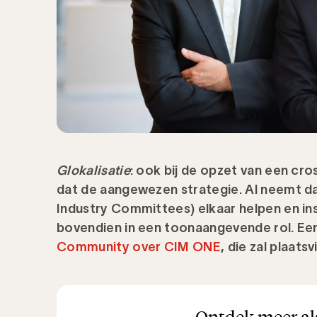
Glokalisatie
: ook bij de opzet van een cr
dat de aangewezen strategie. Al neemt da
Industry Committees) elkaar helpen en in
bovendien in een toonaangevende rol. E
Community over CIM ONE
, die zal plaats