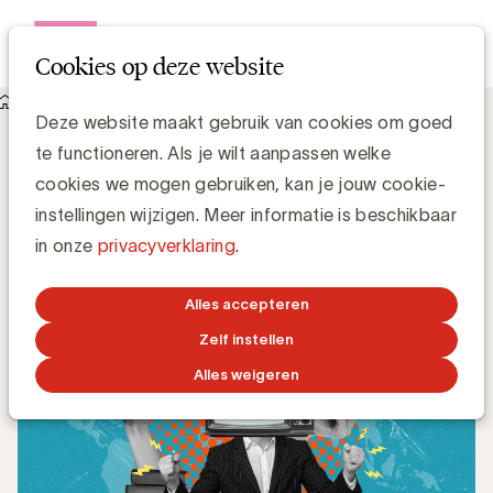
Open me
Cookies op deze website
Knowledge Hub
Mediainflatie koelt af in België
Mediainflatie koelt af in België
Deze website maakt gebruik van cookies om goed
te functioneren. Als je wilt aanpassen welke
cookies we mogen gebruiken, kan je jouw cookie-
Luc Eeckhout, Manager Media & Agencies
instellingen wijzigen. Meer informatie is beschikbaar
in onze
privacyverklaring
.
21 APRIL 2026
Alles accepteren
Zelf instellen
Alles weigeren