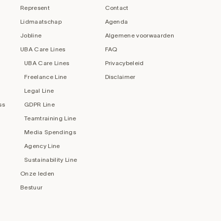
Represent
Contact
Lidmaatschap
Agenda
Jobline
Algemene voorwaarden
UBA Care Lines
FAQ
UBA Care Lines
Privacybeleid
Freelance Line
Disclaimer
Legal Line
ss
GDPR Line
Teamtraining Line
Media Spendings
Agency Line
Sustainability Line
Onze leden
Bestuur