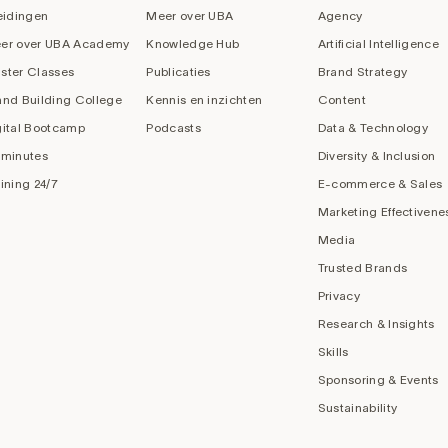
eidingen
Meer over UBA
Agency
er over UBA Academy
Knowledge Hub
Artificial Intelligence
ster Classes
Publicaties
Brand Strategy
and Building College
Kennis en inzichten
Content
gital Bootcamp
Podcasts
Data & Technology
 minutes
Diversity & Inclusion
aining 24/7
E-commerce & Sales
Marketing Effectivene
Media
Trusted Brands
Privacy
Research & Insights
Skills
Sponsoring & Events
Sustainability