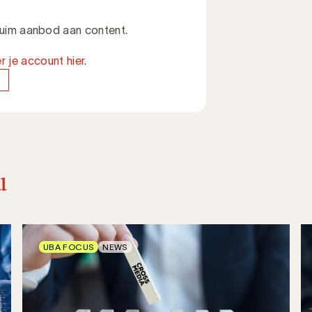
 ruim aanbod aan content.
r je account hier
.
u
UBA FOCUS
NEWS