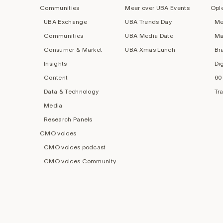
navigation
Communities
Meer over UBA Events
Opl
UBA Exchange
UBA Trends Day
Me
Communities
UBA Media Date
Ma
Consumer & Market
UBA Xmas Lunch
Br
Insights
Di
Content
60
Data & Technology
Tr
Media
Research Panels
CMO voices
CMO voices podcast
CMO voices Community