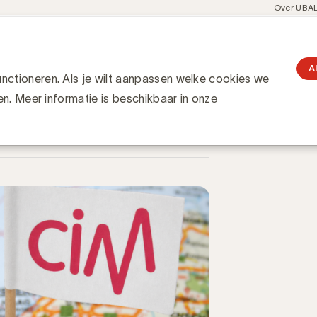
Meta
Over UBA
navigati
resent
Communities
Events
Academy
Knowledge Hub
gation
e tot thought leader op het wereldtoneel
eader op het wereldtoneel
A
ctioneren. Als je wilt aanpassen welke cookies we
en. Meer informatie is beschikbaar in onze