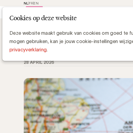
NL
FR
EN
Main
Rep
Cookies op deze website
navi
Knowledge Hub
Hoe het CIM uitgroeid
Hoe het CIM uitgroeide tot thought l
Deze website maakt gebruik van cookies om goed te fun
mogen gebruiken, kan je jouw cookie-instellingen wijzig
Wout Ectors, SPYKE & Bart Lombaerts, SPYKE
privacyverklaring
.
28 APRIL 2026