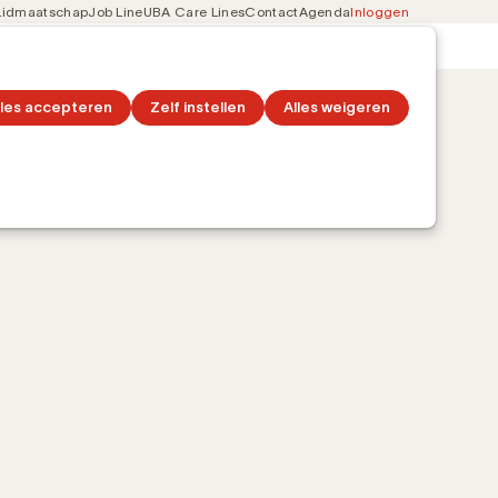
Lidmaatschap
Job Line
UBA Care Lines
Contact
Agenda
Inloggen
Secondary
on
Ontdek topics
navigation
lles accepteren
Zelf instellen
Alles weigeren