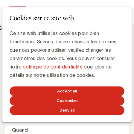
Open me
Cookies sur ce site web
Events
Responsible AI for advertisers
Responsible AI for advertisers
Ce site web utilise les cookies pour bien
fonctionner. Si vous désirez changer les cookies
que nous pouvons utiliser, veuillez changer les
Comment les marques peuvent-elles utiliser
paramètres des cookies. Vous pouvez consuler
l’intelligence artificielle de manière créative, sûre et
notre
politique de confidentialité
pour plus de
efficace sans compromettre la confiance, la
détails sur notre utilisation de cookies.
conformité ou la réputation ?
Accept all
Customize
Master Class
Anglais
Deny all
Quand