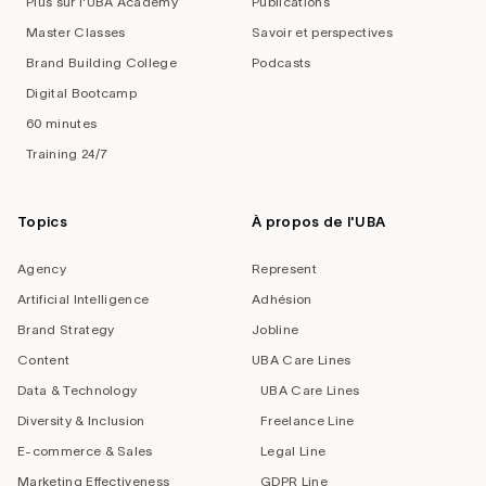
Plus sur l'UBA Academy
Publications
Master Classes
Savoir et perspectives
Brand Building College
Podcasts
Digital Bootcamp
60 minutes
Training 24/7
Topics
À propos de l'UBA
Agency
Represent
Artificial Intelligence
Adhésion
Brand Strategy
Jobline
Content
UBA Care Lines
Data & Technology
UBA Care Lines
Diversity & Inclusion
Freelance Line
E-commerce & Sales
Legal Line
Marketing Effectiveness
GDPR Line