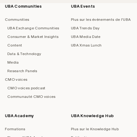
UBA Communities
UBA Events
Footer
navigation
Communities
Plus sur les événements de l'UBA
UBA Exchange Communities
UBA Trends Day
Consumer & Market Insights
UBA Media Date
Content
UBA Xmas Lunch
Data & Technology
Media
Research Panels
CMO voices
CMO voices podcast
Communauté CMO voices
UBA Academy
UBA Knowledge Hub
Formations
Plus sur le Knowledge Hub