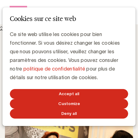
Open me
Cookies sur ce site web
Knowledge Hub
Ce site web utilise les cookies pour bien
L'approche « human-first » de Torfs : étonnamment familière
fonctionner. Si vous désirez changer les cookies
dans un monde omnicanal
L'approche « human-first » de Torfs :
que nous pouvons utiliser, veuillez changer les
étonnamment familière dans un monde
paramètres des cookies. Vous pouvez consuler
omnicanal
notre
politique de confidentialité
pour plus de
détails sur notre utilisation de cookies.
Lien Van Hoorebeke, Torfs
Marketing Manager Torfs
Accept all
14 OCTOBRE 2025
Customize
Deny all