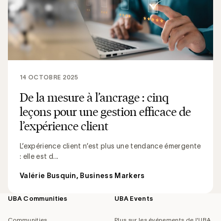
14 OCTOBRE 2025
De la mesure à l’ancrage : cinq
leçons pour une gestion efficace de
l’expérience client
L’expérience client n’est plus une tendance émergente
: elle est d...
Valérie Busquin, Business Markers
UBA Communities
UBA Events
Footer
navigation
Communities
Plus sur les événements de l'UBA