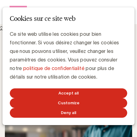
Open me
Cookies sur ce site web
Knowledge Hub
Ce site web utilise les cookies pour bien
De la mesure à l’ancrage : cinq leçons pour une gestion
fonctionner. Si vous désirez changer les cookies
efficace de l’expérience client
De la mesure à l’ancrage : cinq leçons
que nous pouvons utiliser, veuillez changer les
pour une gestion efficace de l’expérience
paramètres des cookies. Vous pouvez consuler
client
notre
politique de confidentialité
pour plus de
détails sur notre utilisation de cookies.
Valérie Busquin, Business Markers
Partner
Accept all
14 OCTOBRE 2025
Customize
Deny all