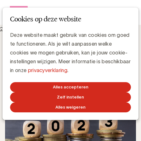
Open me
Cookies op deze website
Knowledge Hub
Deze website maakt gebruik van cookies om goed
De kostprijs van mediapitches in 2023: 5,2 miljoen euro
De kostprijs van mediapitches in 2023:
te functioneren. Als je wilt aanpassen welke
5,2 miljoen euro
cookies we mogen gebruiken, kan je jouw cookie-
instellingen wijzigen. Meer informatie is beschikbaar
in onze
privacyverklaring
.
Luc Eeckhout, Manager Media & Agencies
3 JUNI 2024
Alles accepteren
Zelf instellen
Alles weigeren