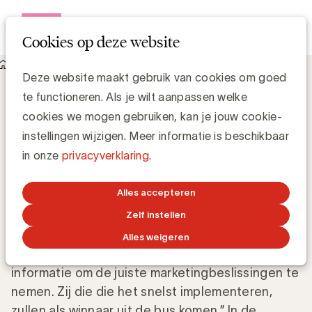
Open me
Cookies op deze website
Knowledge Hub
Deze website maakt gebruik van cookies om goed
Marketing effectiveness: van best practice naar common
te functioneren. Als je wilt aanpassen welke
practice?
Marketing effectiveness: van best
cookies we mogen gebruiken, kan je jouw cookie-
practice naar common practice?
instellingen wijzigen. Meer informatie is beschikbaar
in onze
privacyverklaring
.
Bart Lombaerts, Head of Content @ Spyke
Alles accepteren
29 AUGUSTUS 2025
Zelf instellen
Alles weigeren
“We hebben tegenwoordig alle nodige
informatie om de juiste marketingbeslissingen te
nemen. Zij die die het snelst implementeren,
zullen als winnaar uit de bus komen.” In de