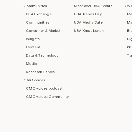
navigation
Communities
Meer over UBA Events
Opl
UBA Exchange
UBA Trends Day
Me
Communities
UBA Media Date
Ma
Consumer & Market
UBA Xmas Lunch
Br
Insights
Di
Content
60
Data & Technology
Tr
Media
Research Panels
CMO voices
CMO voices podcast
CMO voices Community