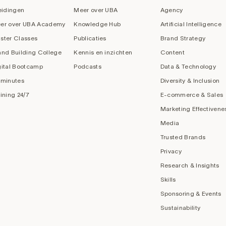
eidingen
Meer over UBA
Agency
er over UBA Academy
Knowledge Hub
Artificial Intelligence
ster Classes
Publicaties
Brand Strategy
and Building College
Kennis en inzichten
Content
gital Bootcamp
Podcasts
Data & Technology
 minutes
Diversity & Inclusion
aining 24/7
E-commerce & Sales
Marketing Effectivene
Media
Trusted Brands
Privacy
Research & Insights
Skills
Sponsoring & Events
Sustainability