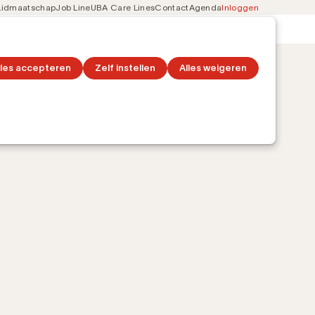
Lidmaatschap
Job Line
UBA Care Lines
Contact
Agenda
Inloggen
Secondary
on
Ontdek topics
navigation
lles accepteren
Zelf instellen
Alles weigeren