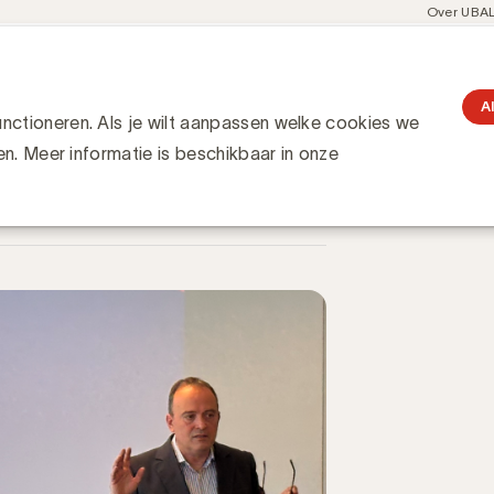
Meta
Over UBA
navigati
resent
Communities
Events
Academy
Knowledge Hub
gation
crossmediameting een uitdaging?
ng een uitdaging?
A
ctioneren. Als je wilt aanpassen welke cookies we
en. Meer informatie is beschikbaar in onze