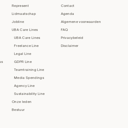
Represent
Contact
Lidmaatschap
Agenda
Jobline
Algemene voorwaarden
UBA Care Lines
FAQ
UBA Care Lines
Privacybeleid
Freelance Line
Disclaimer
Legal Line
ss
GDPR Line
Teamtraining Line
Media Spendings
Agency Line
Sustainability Line
Onze leden
Bestuur