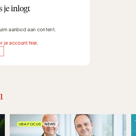
 je inlogt
 ruim aanbod aan content.
r je account hier
.
u
UBA FOCUS
NEWS