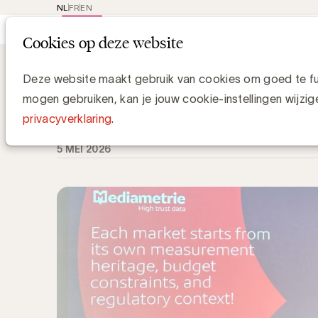
NL
FR
EN
Main
Rep
Cookies op deze website
navi
Knowledge Hub
Waarom blijft echte 
Waarom blijft echte crossmediameti
Deze website maakt gebruik van cookies om goed te fun
mogen gebruiken, kan je jouw cookie-instellingen wijzig
Luc Eeckhout, Manager Media & Agencies
privacyverklaring
.
5 MEI 2026