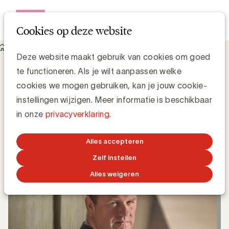
Open me
Cookies op deze website
Knowledge Hub
Deze website maakt gebruik van cookies om goed
Efficiëntie is niet het ultieme doel in een AI strategie
Efficiëntie is niet het ultieme doel in een
te functioneren. Als je wilt aanpassen welke
AI strategie
cookies we mogen gebruiken, kan je jouw cookie-
instellingen wijzigen. Meer informatie is beschikbaar
in onze
privacyverklaring
.
Steven Van Belleghem, Nexxworks
16 JUNI 2026
Alles accepteren
Zelf instellen
Alles weigeren